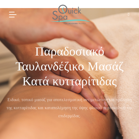
Παραδοσιακό
Ταυλανδέζικο Μασάζ
Κατά κυτταρίτιδας
Ειδικό, τοπικό μασάζ για αποτελεσματική αντιμετώπιση και πρόληψη
της κυτταρίτιδας και καταπολέμηση της όψης φλοιού πορτοκαλιού της
επιδερμίδας.